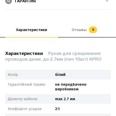
ГАРАНТИЯ
Характеристики
Отзывы
0
Характеристики
Рукав для сращивания
проводов диам. до 2.7мм (пач 10шт) APRO
Колір
білий
Гарантійний термін
не передбачено
виробником
Діаметр кабелю
max 2.7 мм
Коефіцієнт усадки
2:1