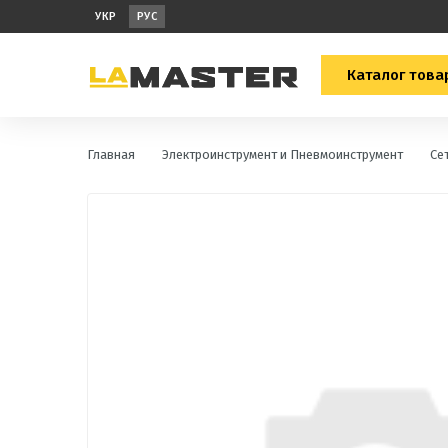
УКР
РУС
Каталог това
Главная
Электроинструмент и Пневмоинструмент
Се