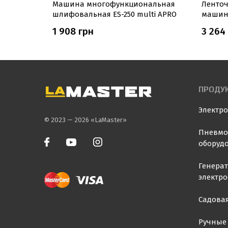
Машина многофункциональная
Ленто
RO
шлифовальная ES-250 multi APRO
машина
1 908 грн
3 264
ПРОДУ
Электр
© 2023 — 2026 «LaMaster»
Пневмо
оборуд
Генера
электр
Садовая
Ручные