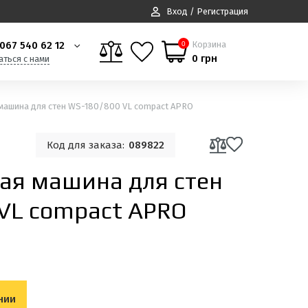
Вход / Регистрация
067 540 62 12
Корзина
0
0 грн
аться с нами
ашина для стен WS-180/800 VL compact APRO
Код для заказа:
089822
я машина для стен
VL compact APRO
нии