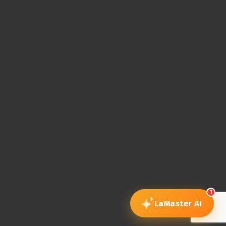
1
LaMaster
AI