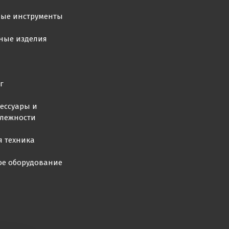
ные инструменты
ные изделия
г
ессуары и
лежности
я техника
ое оборудование