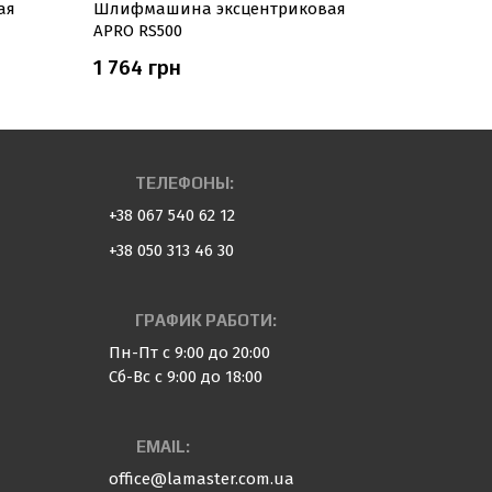
ая
Шлифмашина эксцентриковая
Машина ш
APRO RS500
WS-255/90
1 764 грн
Нет в 
ТЕЛЕФОНЫ:
+38 067 540 62 12
+38 050 313 46 30
ГРАФИК РАБОТИ:
Пн-Пт с 9:00 до 20:00
Сб-Вс с 9:00 до 18:00
EMAIL:
office@lamaster.com.ua