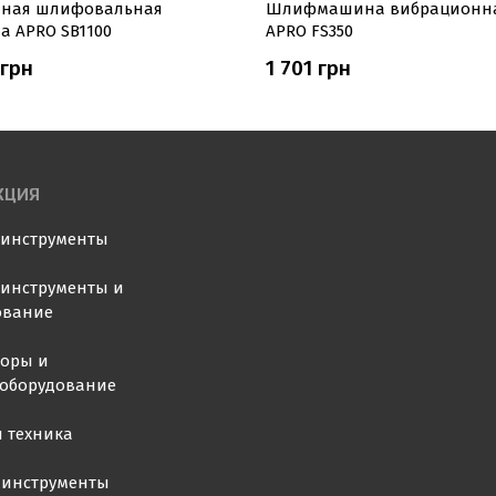
чная шлифовальная
Шлифмашина вибрационн
 APRO SB1100
APRO FS350
 грн
1 701 грн
КЦИЯ
оинструменты
инструменты и
ование
торы и
ооборудование
 техника
 инструменты