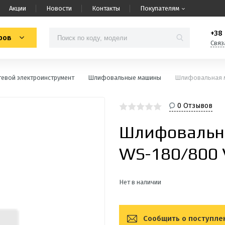
Акции
Новости
Контакты
Покупателям
+38 
ров
Связ
тевой электроинструмент
Шлифовальные машины
Шлифовальная м
0 Отзывов
Шлифовальна
WS-180/800 
Нет в наличии
Сообщить о поступле