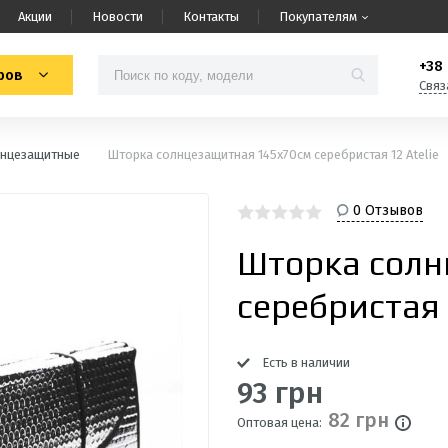
Акции
Новости
Контакты
Покупателям
+38 
ров
Связ
лнцезащитные
Шторка солнцезащитная 145х70см серебристая 12 Atelie
0 Отзывов
Шторка солн
серебристая 
Есть в наличии
93 грн
82 грн
Оптовая цена: