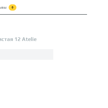
ывы
0
тая 12 Atelie