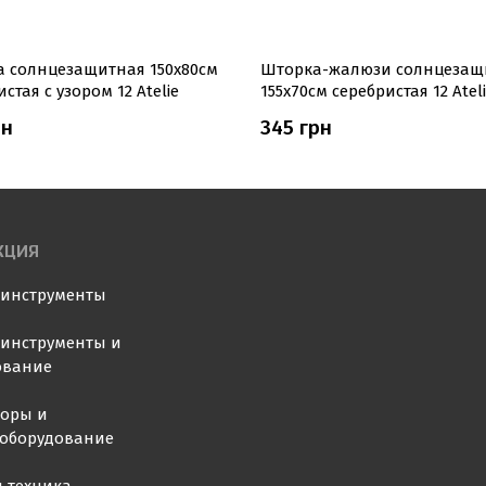
 солнцезащитная 150х80см
Шторка-жалюзи солнцезащ
стая с узором 12 Atelie
155х70см серебристая 12 Atel
рн
345 грн
КЦИЯ
оинструменты
инструменты и
ование
торы и
ооборудование