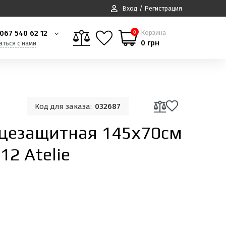
Вход / Регистрация
067 540 62 12
Корзина
0
0 грн
аться с нами
Код для заказа:
032687
цезащитная 145х70см
12 Atelie