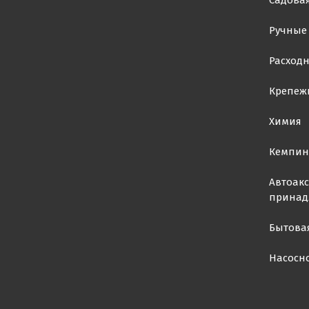
Садовая
Ручные
Расход
Крепеж
Химия
Кемпин
Автоакс
принад
Бытова
Насосн