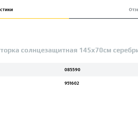
стики
Отз
торка солнцезащитная 145х70см серебрис
085590
951602