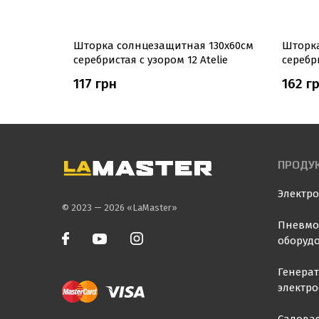
130х60см
Шторка солнцезащитная 130х60см
Шторка
серебристая с узором 12 Atelie
серебри
117 грн
162 г
ПРОДУ
Электр
© 2023 — 2026 «LaMaster»
Пневмо
оборуд
Генера
электр