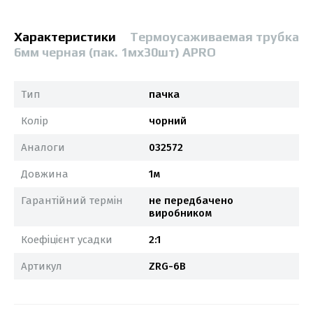
Характеристики
Термоусаживаемая трубка
6мм черная (пак. 1мx30шт) APRO
Тип
пачка
Колір
чорний
Аналоги
032572
Довжина
1м
Гарантійний термін
не передбачено
виробником
Коефіцієнт усадки
2:1
Артикул
ZRG-6B