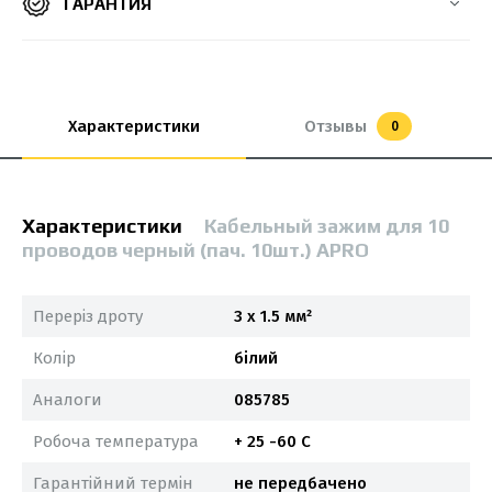
ГАРАНТИЯ
Характеристики
Отзывы
0
Характеристики
Кабельный зажим для 10
проводов черный (пач. 10шт.) APRO
Переріз дроту
3 х 1.5 мм²
Колір
білий
Аналоги
085785
Робоча температура
+ 25 -60 С
Гарантійний термін
не передбачено