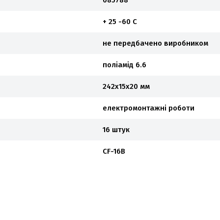
085788
+ 25 -60 С
не передбачено виробником
поліамід 6.6
242x15x20 мм
електромонтажні роботи
16 штук
CF-16B