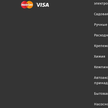
электр
Садовая
Ручные
Расход
Крепеж
Химия
Кемпин
Автоакс
принад
Бытова
Насосн