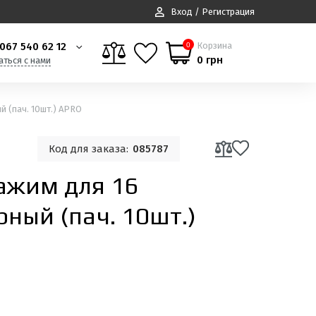
Вход / Регистрация
067 540 62 12
Корзина
0
0 грн
аться с нами
 (пач. 10шт.) APRO
Код для заказа:
085787
ажим для 16
ный (пач. 10шт.)