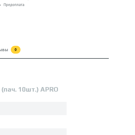
Предоплата
ывы
0
(пач. 10шт.) APRO