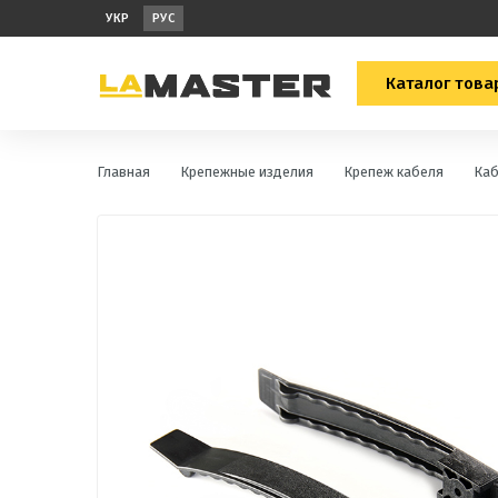
УКР
РУС
Каталог това
Главная
Крепежные изделия
Крепеж кабеля
Каб