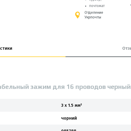
почтомат
Отделение
Укрпочты
стики
Отз
абельный зажим для 16 проводов черный 
3 х 1.5 мм²
чорний