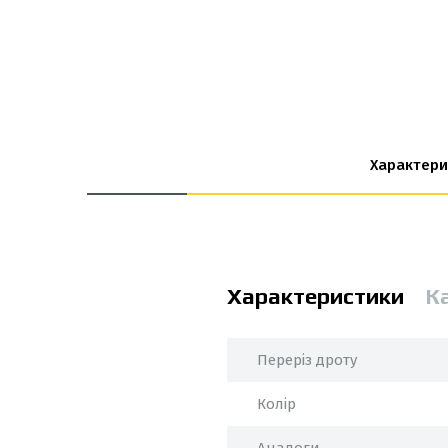
Характери
Характеристики
К
Переріз дроту
Колір