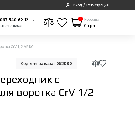
Вход / Регистрация
067 540 62 12
Корзина
0
0 грн
аться с нами
ротка CrV 1/2 APRO
Код для заказа:
052080
ереходник с
ля воротка CrV 1/2