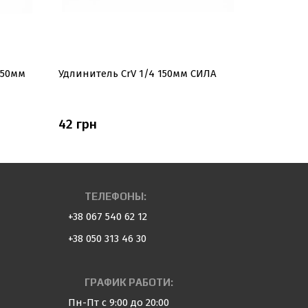
150мм
Удлинитель CrV 1/4 150мм СИЛА
Вороток Т
СИЛА
42 грн
156 грн
ТЕЛЕФОНЫ:
+38 067 540 62 12
+38 050 313 46 30
ГРАФИК РАБОТИ:
Пн-Пт с 9:00 до 20:00