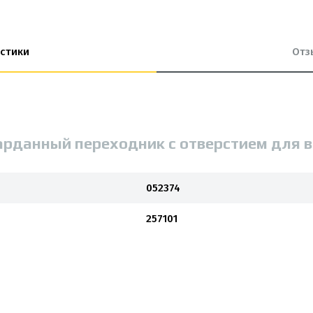
стики
Отз
арданный переходник с отверстием для в
052374
257101