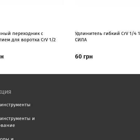
ный переходник с
Удлинитель гибкий CrV 1/4 
тием для воротка CrV 1/2
СИЛА
рн
60 грн
КЦИЯ
оинструменты
инструменты и
ование
торы и