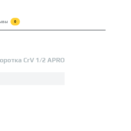
ывы
0
оротка CrV 1/2 APRO