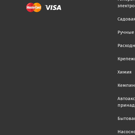
электр
Садовая
Ручные
Расход
Крепеж
Химия
Кемпин
Автоакс
принад
Бытова
Насосн