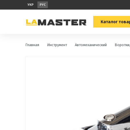
УКР
РУС
Каталог това
Главная
Инструмент
Автомеханический
Воротки,