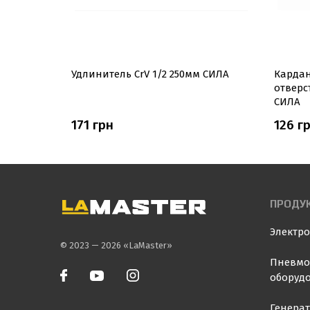
 для
Удлинитель CrV 1/2 250мм СИЛА
Кардан
) APRO
отверс
СИЛА
171 грн
126 г
ПРОДУ
Электр
© 2023 — 2026 «LaMaster»
Пневмо
оборуд
Генера