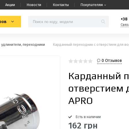
Акции
Новости
Контакты
Покупателям
+38 
ров
Связ
 удлинители, переходники
Карданный переходник с отверстием для во
0 Отзывов
Карданный п
отверстием д
APRO
Есть в наличии
162 грн