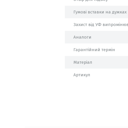
Гумові вставки на дужках
Захист від УФ випроміню
Аналоги
Гарантійний термін
Матеріал
Артикул