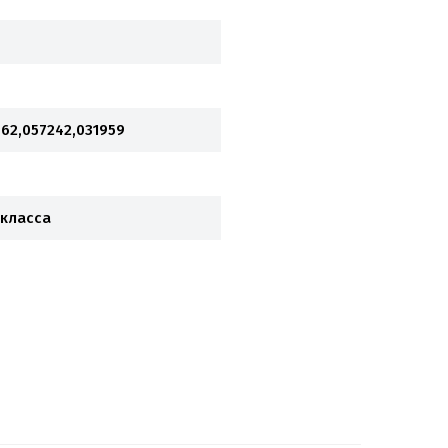
962,057242,031959
 класса