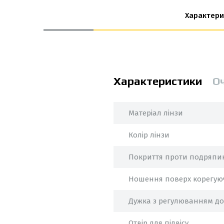
Характери
Характеристики
О
Матеріал лінзи
Колір лінзи
Покриття проти подряпи
Ношення поверх корегуюч
Дужка з регулюванням д
Отвір для підвісу