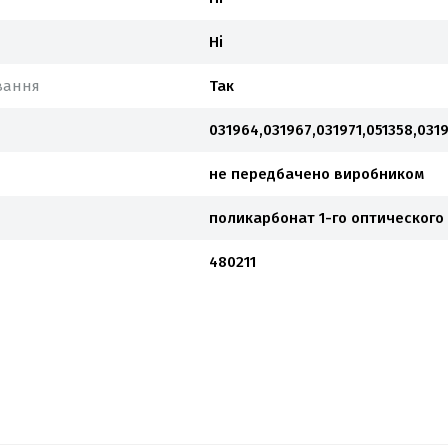
Ні
вання
Так
031964,031967,031971,051358,031
не передбачено виробником
поликарбонат 1-го оптического
480211