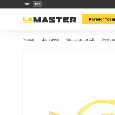
УКР
РУС
Каталог това
Главная
Инструмент
Спецодежда и СИЗ
Очки за