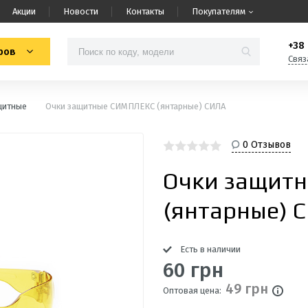
Акции
Новости
Контакты
Покупателям
+38 
ров
Связ
щитные
Очки защитные СИМПЛЕКС (янтарные) СИЛА
0 Отзывов
Очки защит
(янтарные) 
Есть в наличии
60 грн
49 грн
Оптовая цена: