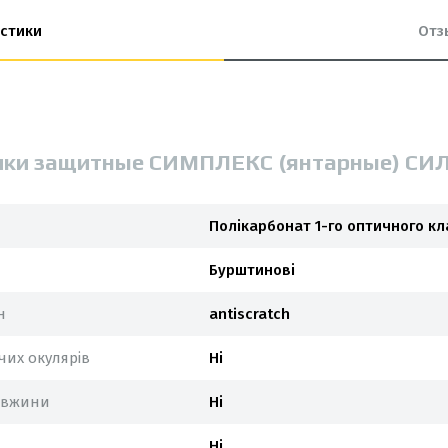
стики
Отз
чки защитные СИМПЛЕКС (янтарные) СИ
Полікарбонат 1-го оптичного кл
Бурштинові
н
antiscratch
их окулярів
Ні
овжини
Ні
Ні