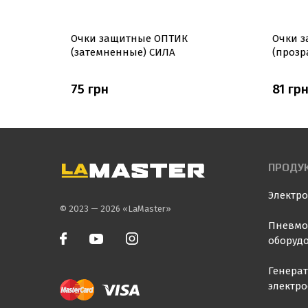
(карий
Очки защитные ОПТИК
Очки з
(затемненные) СИЛА
(прозр
75 грн
81 гр
ПРОДУ
Электр
© 2023 — 2026 «LaMaster»
Пневмо
оборуд
Генера
электр