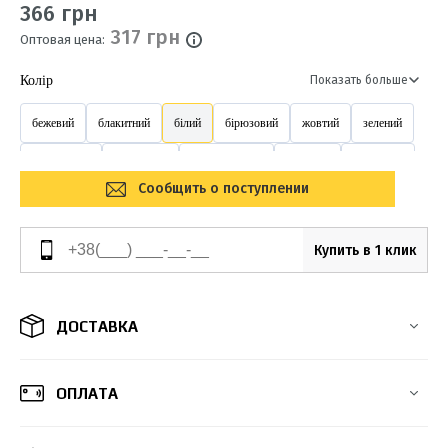
366 грн
317 грн
Оптовая цена:
Колір
Показать больше
бежевий
блакитний
білий
бірюзовий
жовтий
зелений
коричневий
перлинний
помаранчевий
рожевий
салатовий
Сообщить о поступлении
світло-салатовий
світло коричневий
синій
сірий
фіолетовий
червоний
чорний
Купить в 1 клик
ДОСТАВКА
ОПЛАТА