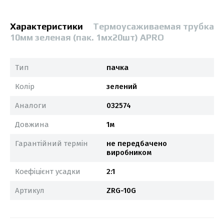
Характеристики
Термоусаживаемая трубка
10мм зеленая (пак. 1мx20шт) APRO
Тип
пачка
Колір
зелений
Аналоги
032574
Довжина
1м
Гарантійний термін
не передбачено
виробником
Коефіцієнт усадки
2:1
Артикул
ZRG-10G