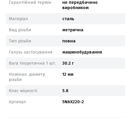
Гарантійний термін
не передбачено
виробником
Матеріал
сталь
Вид різьби
метрична
Тип різьби
повна
Галузь застосування
машинобудування
Вага теоретична 1 шт.
30.2 г
Номінал. діаметр
12 мм
різьби
Клас міцності
5.8
Артикул
5N6X220-2