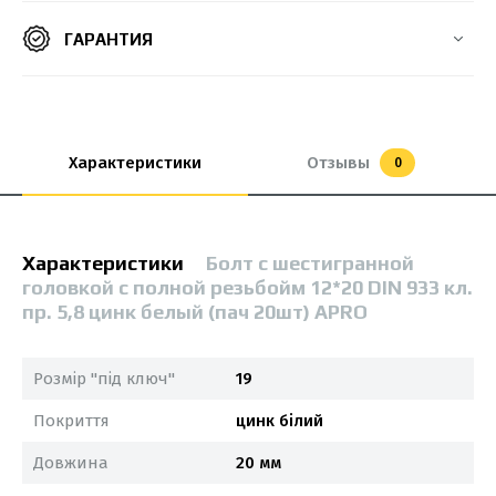
ГАРАНТИЯ
Характеристики
Отзывы
0
Характеристики
Болт с шестигранной
головкой с полной резьбойм 12*20 DIN 933 кл.
пр. 5,8 цинк белый (пач 20шт) APRO
Розмір "під ключ"
19
Покриття
цинк білий
Довжина
20 мм