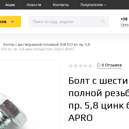
Акции
Новости
Контакты
Покупателям
+38 
ров
Связ
Болты с шестигранной головкой DIN 933 кл. пр. 5,8
933 кл. пр. 5,8 цинк белый (пач 20шт) APRO
0 Отзывов
Болт с шести
полной резьб
пр. 5,8 цинк
APRO