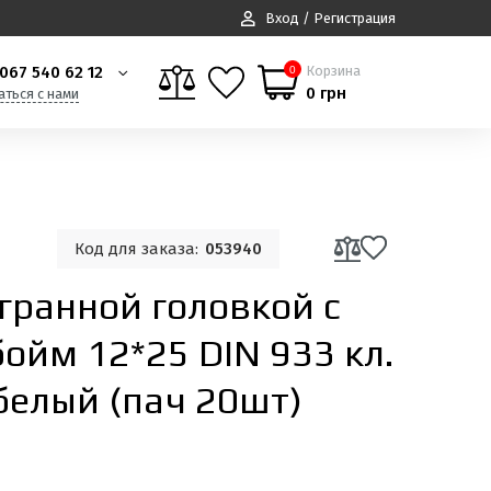
Вход / Регистрация
067 540 62 12
Корзина
0
0 грн
аться с нами
Код для заказа:
053940
гранной головкой с
ойм 12*25 DIN 933 кл.
 белый (пач 20шт)