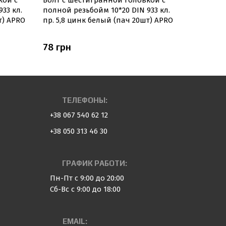
кой с
Болт с шестигранной головкой с
Болт с ш
33 кл.
полной резьбойм 10*20 DIN 933 кл.
полной ре
т) APRO
пр. 5,8 цинк белый (пач 20шт) APRO
пр. 5,8 ц
78 грн
84 грн
ТЕЛЕФОНЫ:
+38 067 540 62 12
+38 050 313 46 30
ГРАФИК РАБОТИ:
Пн-Пт с 9:00 до 20:00
Сб-Вс с 9:00 до 18:00
EMAIL: