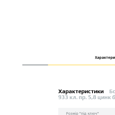
Характери
Характеристики
Б
933 кл. пр. 5,8 цинк
Розмір "під ключ"