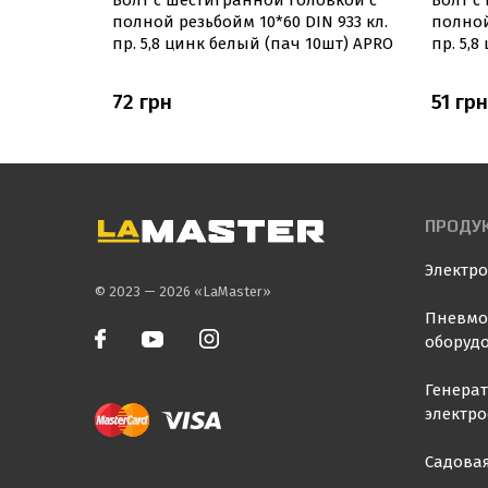
овкой с
Болт с шестигранной головкой с
Болт с
 933 кл.
полной резьбойм 10*60 DIN 933 кл.
полной
20шт) APRO
пр. 5,8 цинк белый (пач 10шт) APRO
пр. 5,
72 грн
51 грн
ПРОДУ
Электр
© 2023 — 2026 «LaMaster»
Пневмо
оборуд
Генера
электр
Садовая