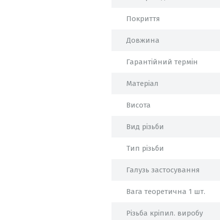
Покриття
Довжина
Гарантійний термін
Матеріал
Висота
Вид різьби
Тип різьби
Галузь застосування
Вага теоретична 1 шт.
Різьба кріпил. виробу