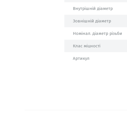
Внутрішній діаметр
Зовнішній діаметр
Номінал. діаметр різьби
Клас міцності
Артикул