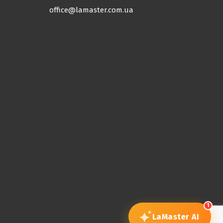
office@lamaster.com.ua
1
LaMaster
AI