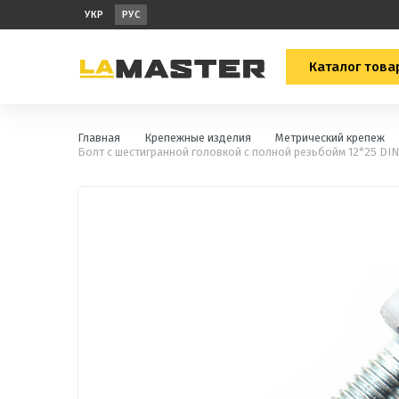
УКР
РУС
Каталог това
Главная
Крепежные изделия
Метрический крепеж
Болт с шестигранной головкой с полной резьбойм 12*25 DIN 