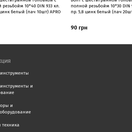
 шестигранной головкой с
Болт с шестигранной голов
 резьбойм 10*40 DIN 933 кл.
полной резьбойм 10*30 DIN 9
8 цинк белый (пач 10шт) APRO
пр. 5,8 цинк белый (пач 20ш
90 грн
КЦИЯ
оинструменты
инструменты и
ование
торы и
ооборудование
 техника