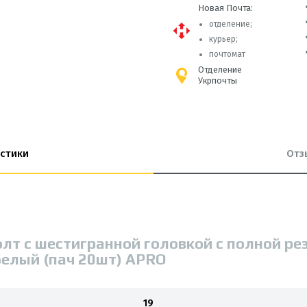
Новая Почта:
отделение;
курьер;
почтомат
Отделение
Укрпочты
стики
Отз
олт с шестигранной головкой с полной ре
 белый (пач 20шт) APRO
19