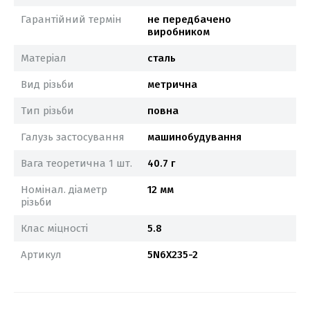
Гарантійний термін
не передбачено
виробником
Матеріал
сталь
Вид різьби
метрична
Тип різьби
повна
Галузь застосування
машинобудування
Вага теоретична 1 шт.
40.7 г
Номінал. діаметр
12 мм
різьби
Клас міцності
5.8
Артикул
5N6X235-2