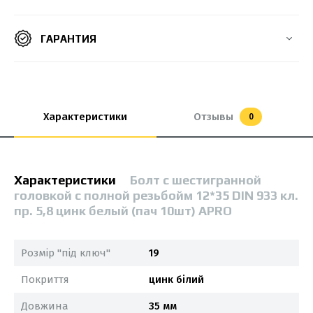
ГАРАНТИЯ
Характеристики
Отзывы
0
Характеристики
Болт с шестигранной
головкой с полной резьбойм 12*35 DIN 933 кл.
пр. 5,8 цинк белый (пач 10шт) APRO
Розмір "під ключ"
19
Покриття
цинк білий
Довжина
35 мм