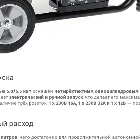
уска
ю 5.0/5.5 кВт
оснащён
четырёхтактным одноцилиндровым дв
вает
электрический и ручной запуск
, что делает его максим
наличие трёх розеток:
1 х 230В 16А, 1 х 230В 32А и 1 х 12В
— поз
ый расход
 литров
, чего достаточно для продолжительной автономной