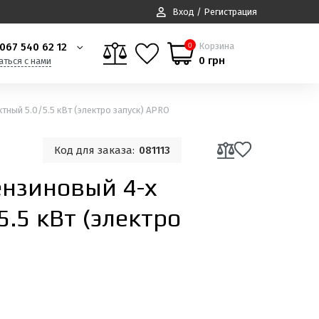
Вход / Регистрация
067 540 62 12
Корзина
0
0 грн
аться с нами
тный 5.0/5.5 кВт (электро запуск) APRO
Код для заказа:
081113
ензиновый 4-х
5.5 кВт (электро