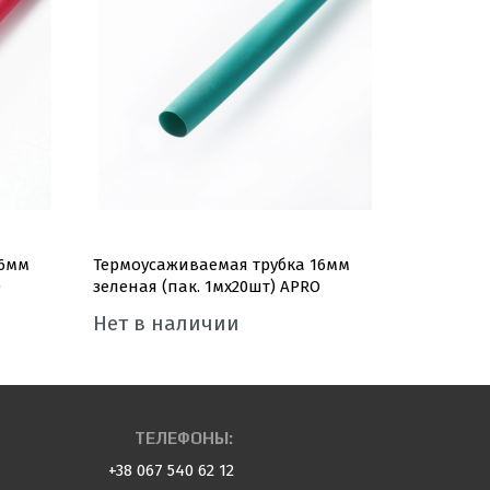
16мм
Термоусаживаемая трубка 16мм
Термоуса
O
зеленая (пак. 1мx20шт) APRO
черная (п
Нет в наличии
Нет в 
ТЕЛЕФОНЫ:
+38 067 540 62 12