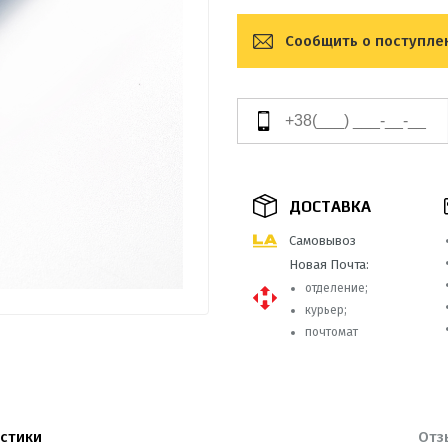
Сообщить о поступле
ДОСТАВКА
Самовывоз
Новая Почта:
отделение;
курьер;
почтомат
стики
Отз