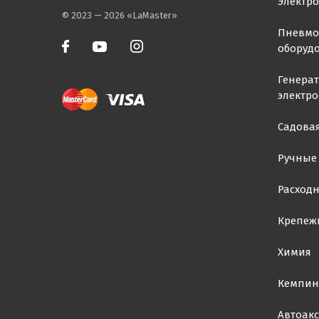
Электр
© 2023 — 2026 «LaMaster»
Пневмо
оборуд
Генера
электр
Садовая
Ручные
Расход
Крепеж
Химия
Кемпин
Автоакс