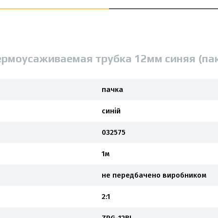
ермоусаживаемая трубка 12мм синяя (па
пачка
синій
032575
1м
не передбачено виробником
2:1