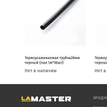
а 1мм
Термоусаживаемая трубка20мм
Термоу
O
черный (пак 1м*30шт)
черный
Нет в наличии
Нет в
ПРОДУ