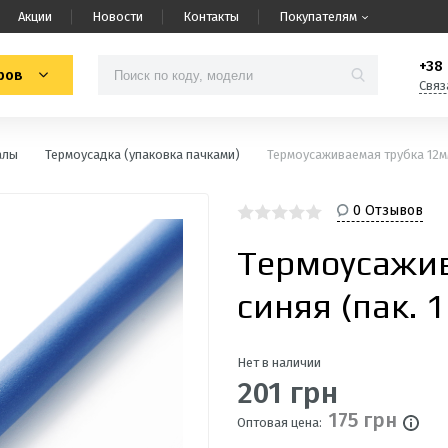
Акции
Новости
Контакты
Покупателям
+38 
ров
Связ
алы
Термоусадка (упаковка пачками)
Термоусаживаемая трубка 12мм
0 Отзывов
Термоусажи
синяя (пак.
Нет в наличии
201 грн
175 грн
Оптовая цена: