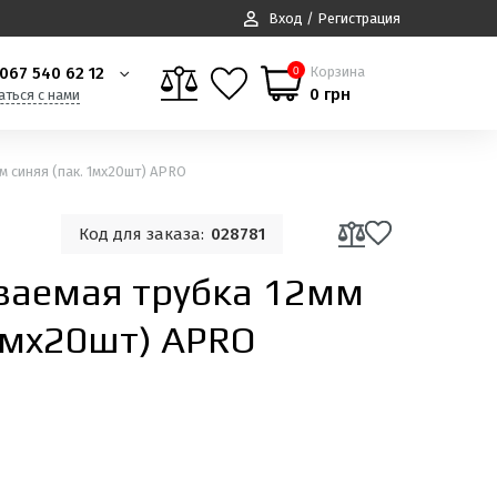
Вход / Регистрация
067 540 62 12
Корзина
0
0 грн
аться с нами
 синяя (пак. 1мx20шт) APRO
Код для заказа:
028781
ваемая трубка 12мм
 1мx20шт) APRO