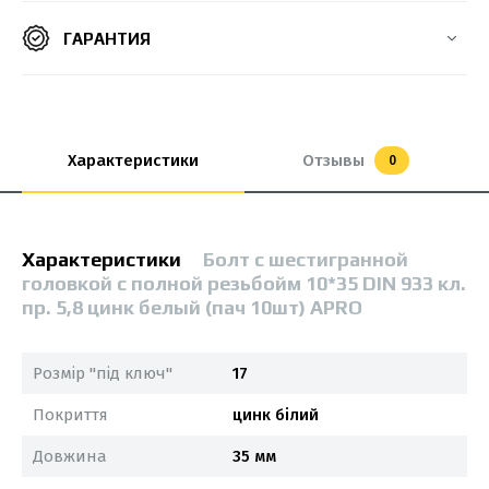
ГАРАНТИЯ
Характеристики
Отзывы
0
Характеристики
Болт с шестигранной
головкой с полной резьбойм 10*35 DIN 933 кл.
пр. 5,8 цинк белый (пач 10шт) APRO
Розмір "під ключ"
17
Покриття
цинк білий
Довжина
35 мм