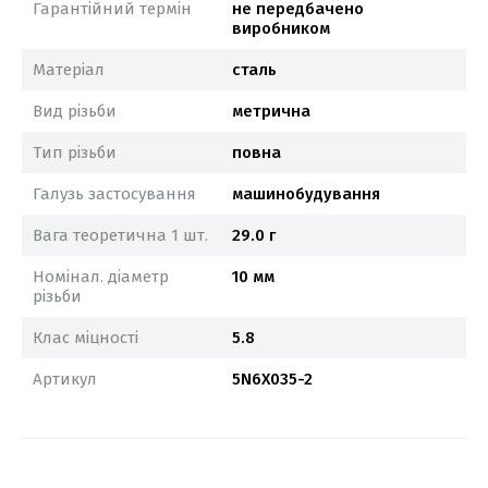
Гарантійний термін
не передбачено
виробником
Матеріал
сталь
Вид різьби
метрична
Тип різьби
повна
Галузь застосування
машинобудування
Вага теоретична 1 шт.
29.0 г
Номінал. діаметр
10 мм
різьби
Клас міцності
5.8
Артикул
5N6X035-2