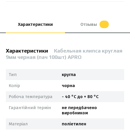
Характеристики
Отзывы
Характеристики
Кабельная клипса круглая
9мм черная (пач 100шт) APRO
Тип
кругла
Колір
чорна
Робоча температура
- 40 °С до + 80 °С
Гарантійний термін
не передбачено
виробником
Матеріал
поліетилен