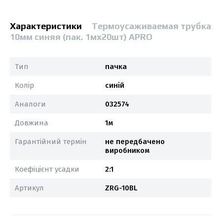
Характеристики
Термоусаживаемая трубка
10мм синяя (пак. 1мx20шт) APRO
Тип
пачка
Колір
синій
Аналоги
032574
Довжина
1м
Гарантійний термін
не передбачено
виробником
Коефіцієнт усадки
2:1
Артикул
ZRG-10BL