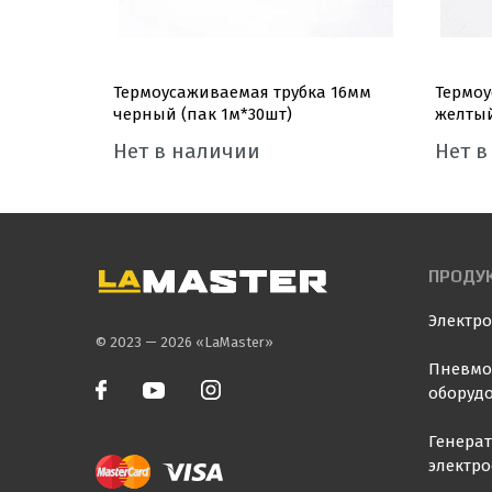
а 1мм
Термоусаживаемая трубка 16мм
Термоу
PRO
черный (пак 1м*30шт)
желтый
Нет в наличии
Нет в
ПРОДУ
Электр
© 2023 — 2026 «LaMaster»
Пневмо
оборуд
Генера
электр