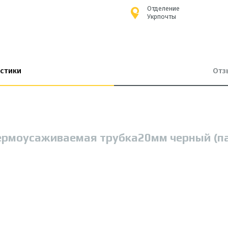
Отделение
Укрпочты
стики
Отз
ермоусаживаемая трубка20мм черный (п