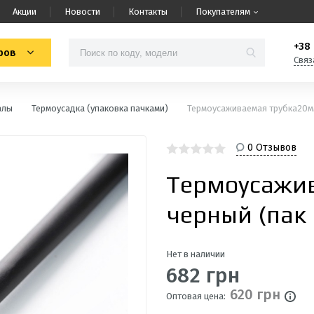
Акции
Новости
Контакты
Покупателям
+38 
ров
Связ
алы
Термоусадка (упаковка пачками)
Термоусаживаемая трубка20мм
0 Отзывов
Термоусажи
черный (пак
Нет в наличии
682 грн
620 грн
Оптовая цена: