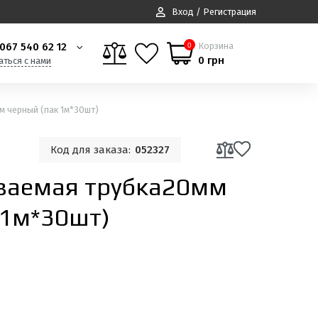
Вход / Регистрация
067 540 62 12
Корзина
0
0 грн
аться с нами
 черный (пак 1м*30шт)
Код для заказа:
052327
ваемая трубка20мм
 1м*30шт)