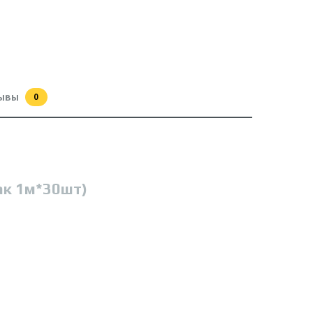
ывы
0
ак 1м*30шт)