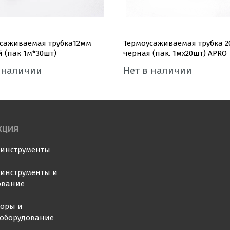
саживаемая трубка12мм
Термоусаживаемая трубка 
 (пак 1м*30шт)
черная (пак. 1мx20шт) APRO
 наличии
Нет в наличии
КЦИЯ
оинструменты
инструменты и
ование
торы и
ооборудование