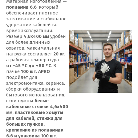
Материал изготовления —
полиамид 6.6
, который
обеспечивает плотное
затягивание и стабильное
удержание кабелей во
время эксплуатации.
Размер
4,6x400 мм
удобен
для более длинных
охватов, максимальная
нагрузка составляет
20 кг
,
а рабочая температура —
от -45 °С до +80 °С
. В
пачке
100 шт
.
APRO
подойдет для
электромонтажа, сервиса,
сборки оборудования и
бытового использования,
если нужны
белые
кабельные стяжки 4,6x400
мм, пластиковые хомуты
для кабелей, стяжки для
больших пучков,
крепление из полиамида
6.6 и упаковка 100 шт
.