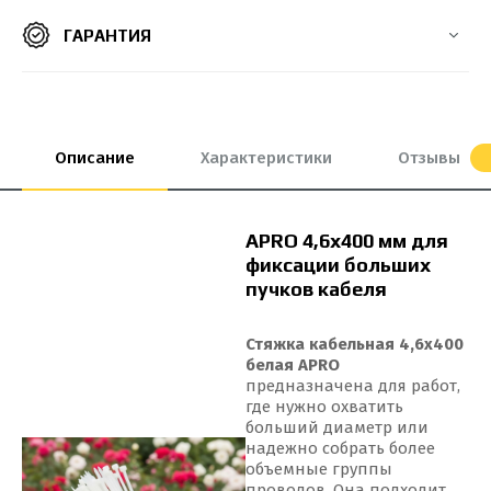
ГАРАНТИЯ
8*550 мм
8х300 мм
8х400 мм
8х500 мм
9*100 мм
9*650 мм
9*650 мм
9*760 мм
9*900 мм
Описание
Характеристики
Отзывы
APRO 4,6x400 мм для
фиксации больших
пучков кабеля
Стяжка кабельная 4,6x400
белая APRO
предназначена для работ,
где нужно охватить
больший диаметр или
надежно собрать более
объемные группы
проводов. Она подходит