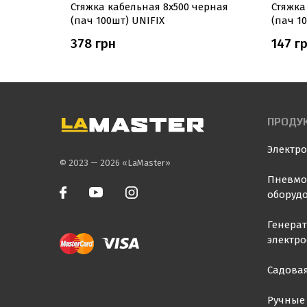
елая (пач
Стяжка кабельная 8х500 черная
Стяжка
(пач 100шт) UNIFIX
(пач 1
378 грн
147 г
ПРОДУ
Электр
© 2023 — 2026 «LaMaster»
Пневмо
оборуд
Генера
электр
Садовая
Ручные