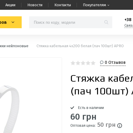
Акции
Новости
Контакты
Покупателям
+38 
ров
Связ
жки нейлоновые
Стяжка кабельная 4х200 белая (пач 100шт) APRO
0 Отзывов
Стяжка кабе
(пач 100шт)
Есть в наличии
60 грн
50 грн
Оптовая цена: