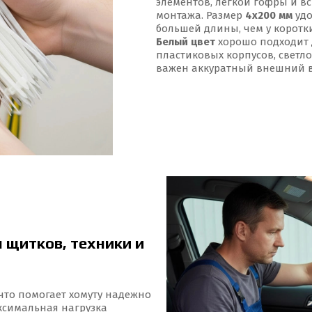
элементов, легкой гофры и в
монтажа. Размер
4x200 мм
удо
большей длины, чем у коротки
Белый цвет
хорошо подходит 
пластиковых корпусов, светло
важен аккуратный внешний в
 щитков, техники и
 что помогает хомуту надежно
ксимальная нагрузка