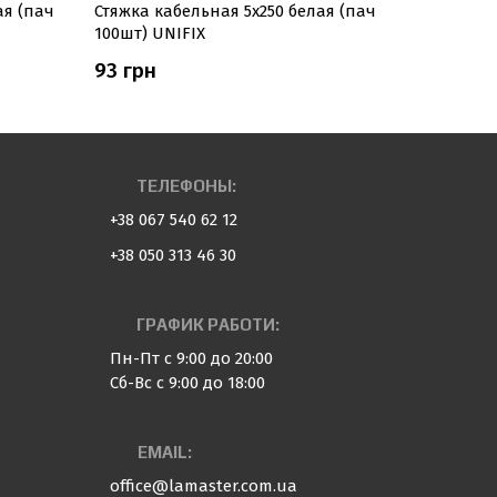
ая (пач
Стяжка кабельная 5х250 белая (пач
Стяжка к
100шт) UNIFIX
(пач 100ш
93 грн
105 грн
ТЕЛЕФОНЫ:
+38 067 540 62 12
+38 050 313 46 30
ГРАФИК РАБОТИ:
Пн-Пт с 9:00 до 20:00
Сб-Вс с 9:00 до 18:00
EMAIL:
office@lamaster.com.ua