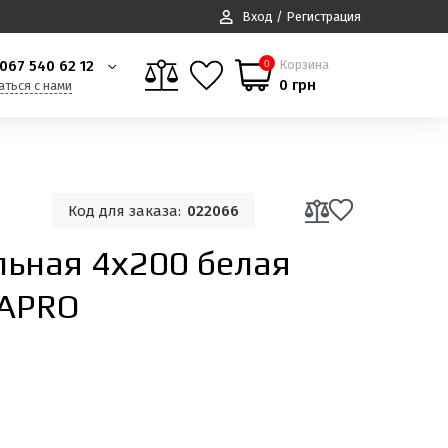
Вход / Регистрация
067 540 62 12
Корзина
0
0 грн
аться с нами
Код для заказа:
022066
льная 4х200 белая
 APRO