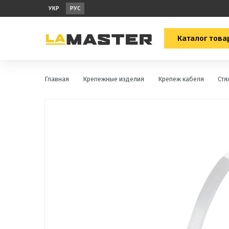
УКР
РУС
Каталог това
Главная
Крепежные изделия
Крепеж кабеля
Стя