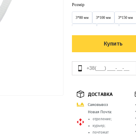
Розмір
3*80 мм
3*100 мм
3*150 мм
3,6*300 мм
3х100 мм
3х150 м
4*300 мм
4*350 мм
4*370 мм
Купить
4х200 мм
4х250 мм
4х300 мм
5*350 мм
5*400 мм
5*450 мм
5х350 мм
5х400 мм
5х450 мм
8*400 мм
8*450 мм
8*500 мм
ДОСТАВКА
9*100 мм
9*650 мм
9*650 мм
Самовывоз
Новая Почта:
отделение;
курьер;
почтомат