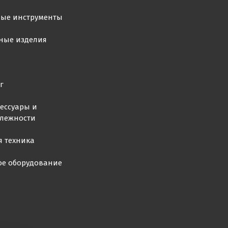
ные инструменты
ные изделия
г
ессуары и
лежности
я техника
ое оборудование