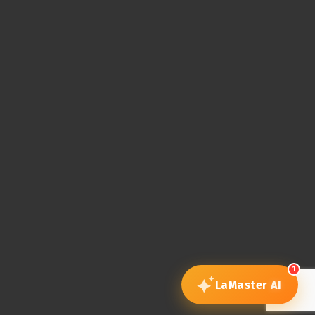
1
LaMaster
AI