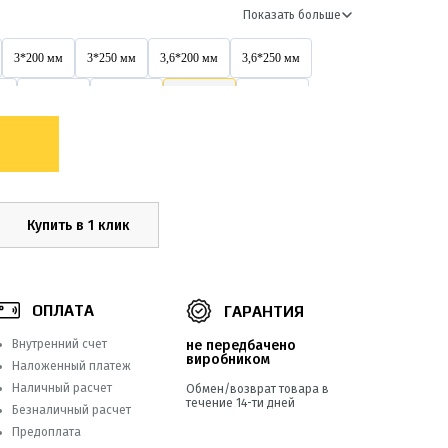
Показать больше
3*200 мм
3*250 мм
3,6*200 мм
3,6*250 мм
м
3х200 мм
4*150 мм
4*200 мм
4*250 мм
4,6*200 мм
4,6*300 мм
4,6*400 мм
4х150 мм
4х400 мм
5*200 мм
5*250 мм
5*300 мм
5*500 мм
5х200 мм
5х250 мм
5х300 мм
Купить в 1 клик
5х500 мм
8*250 мм
8*300 мм
8*350 мм
8*550 мм
8х300 мм
8х400 мм
8х500 мм
ОПЛАТА
ГАРАНТИЯ
9*760 мм
9*900 мм
Внутренний счет
не передбачено
виробником
Наложенный платеж
Наличный расчет
Обмен/возврат товара в
течение 14-ти дней
Безналичный расчет
Предоплата