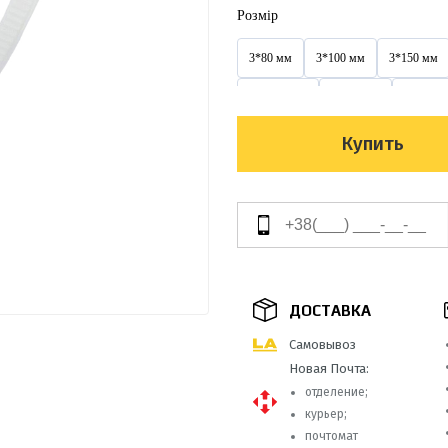
Розмір
3*80 мм
3*100 мм
3*150 мм
3,6*300 мм
3х100 мм
3х150 м
4*300 мм
4*350 мм
4*370 мм
Купить
4х200 мм
4х250 мм
4х300 мм
5*350 мм
5*400 мм
5*450 мм
5х350 мм
5х400 мм
5х450 мм
8*400 мм
8*450 мм
8*500 мм
ДОСТАВКА
9*100 мм
9*650 мм
9*650 мм
Самовывоз
Новая Почта:
отделение;
курьер;
почтомат