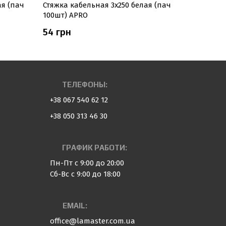
ая (пач
Стяжка кабельная 3x250 белая (пач
Стяжка к
100шт) APRO
(пач 100ш
54 грн
300 грн
ТЕЛЕФОНЫ:
+38 067 540 62 12
+38 050 313 46 30
ГРАФИК РАБОТИ:
Пн-Пт с 9:00 до 20:00
Сб-Вс с 9:00 до 18:00
EMAIL:
office@lamaster.com.ua