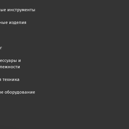
ные инструменты
ные изделия
г
ессуары и
лежности
я техника
ое оборудование