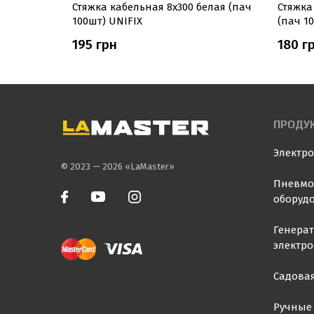
 черная
Стяжка кабельная 8х300 белая (пач
Стяжка 
100шт) UNIFIX
(пач 1
195 грн
180 г
ПРОДУ
Электр
© 2023 — 2026 «LaMaster»
Пневмо
оборуд
Генера
электр
Садовая
Ручные