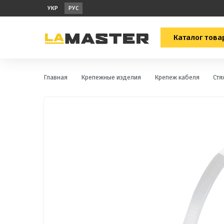
УКР
РУС
Каталог това
Главная
Крепежные изделия
Крепеж кабеля
Стя