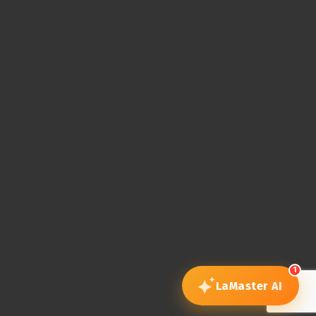
1
LaMaster
AI