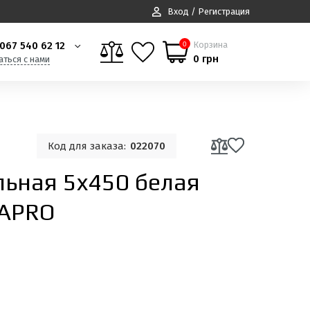
Вход / Регистрация
067 540 62 12
Корзина
0
0 грн
аться с нами
Код для заказа:
022070
льная 5x450 белая
 APRO