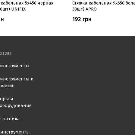
кабельная 5х450 ​​черная
Стяжка кабельная 9x650 бел
00шт) UNIFIX
30шт) APRO
рн
192 грн
КЦИЯ
оинструменты
инструменты и
ование
торы и
ооборудование
 техника
 инструменты