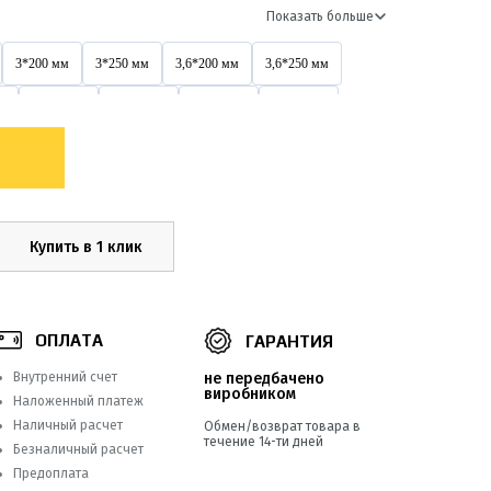
Показать больше
3*200 мм
3*250 мм
3,6*200 мм
3,6*250 мм
м
3х200 мм
4*150 мм
4*200 мм
4*250 мм
4,6*200 мм
4,6*300 мм
4,6*400 мм
4х150 мм
4х400 мм
5*200 мм
5*250 мм
5*300 мм
5*500 мм
5х200 мм
5х250 мм
5х300 мм
Купить в 1 клик
5х500 мм
8*250 мм
8*300 мм
8*350 мм
8*550 мм
8х300 мм
8х400 мм
8х500 мм
ОПЛАТА
ГАРАНТИЯ
9*760 мм
9*900 мм
Внутренний счет
не передбачено
виробником
Наложенный платеж
Наличный расчет
Обмен/возврат товара в
течение 14-ти дней
Безналичный расчет
Предоплата