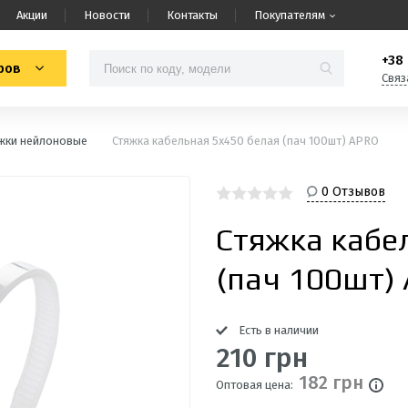
Акции
Новости
Контакты
Покупателям
+38 
ров
Связ
жки нейлоновые
Стяжка кабельная 5x450 белая (пач 100шт) APRO
0 Отзывов
Стяжка кабе
(пач 100шт)
Есть в наличии
210 грн
182 грн
Оптовая цена: