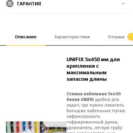
ГАРАНТИЯ
8*550 мм
8х300 мм
8х400 мм
8х500 мм
9*100 мм
9*650 мм
9*650 мм
9*760 мм
9*900 мм
Описание
Характеристики
Отзывы
UNIFIX 5x450 мм для
крепления с
максимальным
запасом длины
Стяжка кабельная 5x450
белая UNIFIX
удобна для
задач, где нужно охватить
большие кабельные пучки,
зафиксировать
гофрированный рукав,
удлинитель, легкую трубу