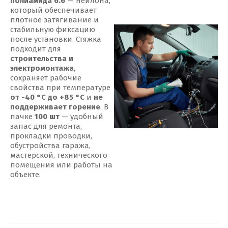
полиамида 6.6
— нейлона,
который обеспечивает
плотное затягивание и
стабильную фиксацию
после установки. Стяжка
подходит для
строительства и
электромонтажа
,
сохраняет рабочие
свойства при температуре
от -40 °С до +85 °С
и
не
поддерживает горение
. В
пачке
100 шт
— удобный
запас для ремонта,
прокладки проводки,
обустройства гаража,
мастерской, технического
помещения или работы на
объекте.