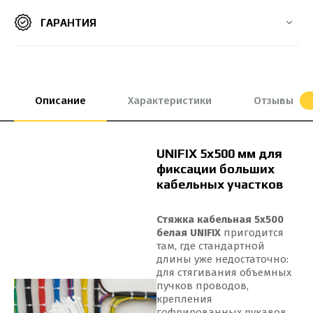
ГАРАНТИЯ
8*550 мм
8х300 мм
8х400 мм
8х500 мм
9*100 мм
9*650 мм
9*650 мм
9*760 мм
9*900 мм
Описание
Характеристики
Отзывы
UNIFIX 5x500 мм для
фиксации больших
кабельных участков
Стяжка кабельная 5x500
белая UNIFIX
пригодится
там, где стандартной
длины уже недостаточно:
для стягивания объемных
пучков проводов,
крепления
гофрированных рукавов,