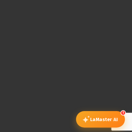
1
LaMaster
AI