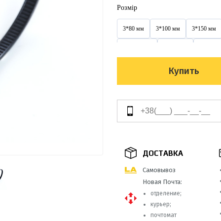
Розмір
3*80 мм
3*100 мм
3*150 мм
3,6*300 мм
3х100 мм
3х150 м
4*300 мм
4*350 мм
4*370 мм
Купить
4х200 мм
4х250 мм
4х300 мм
5*350 мм
5*400 мм
5*450 мм
5х350 мм
5х400 мм
5х450 мм
8*400 мм
8*450 мм
8*500 мм
ДОСТАВКА
9*650 мм
9*760 мм
9*900 мм
Самовывоз
Новая Почта:
отделение;
курьер;
почтомат