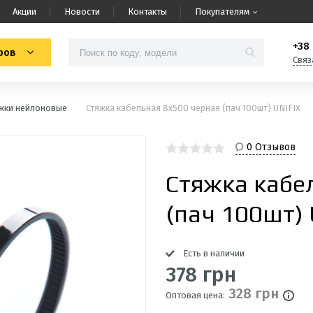
Акции
Новости
Контакты
Покупателям
+38 
ров
Связ
жки нейлоновые
Стяжка кабельная 8х500 черная (пач 100шт) UNIFIX
0 Отзывов
Стяжка кабе
(пач 100шт) 
Есть в наличии
378 грн
328 грн
Оптовая цена: