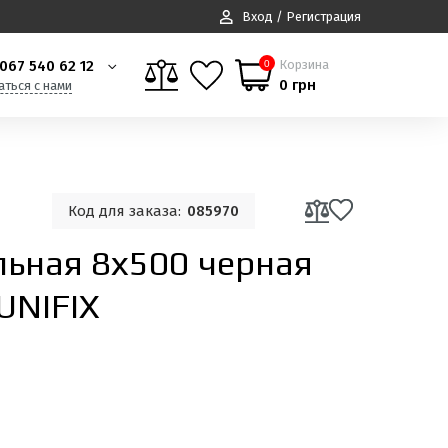
Вход / Регистрация
067 540 62 12
Корзина
0
0 грн
аться с нами
Код для заказа:
085970
льная 8х500 черная
UNIFIX