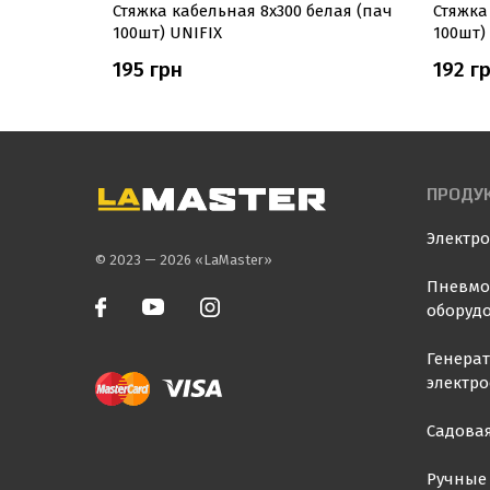
ерная
Стяжка кабельная 8х300 белая (пач
Стяжка
100шт) UNIFIX
100шт)
195 грн
192 г
ПРОДУ
Электр
© 2023 — 2026 «LaMaster»
Пневмо
оборуд
Генера
электр
Садовая
Ручные