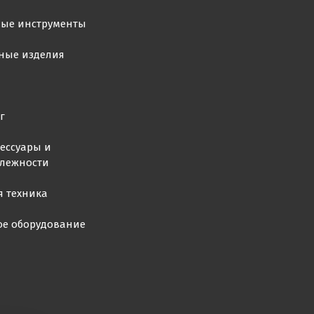
ные инструменты
ные изделия
г
ессуары и
лежности
я техника
ое оборудование