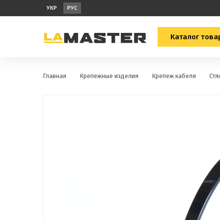
УКР
РУС
Каталог това
Главная
Крепежные изделия
Крепеж кабеля
Стя