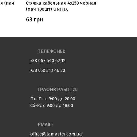
ая (пач
Стяжка кабельная 4х250 черная
Стяжка к
(пач 100шт) UNIFIX
(пач 100ш
63 грн
120 грн
ТЕЛЕФОНЫ:
+38 067 540 62 12
+38 050 313 46 30
ГРАФИК РАБОТИ:
Пн-Пт с 9:00 до 20:00
Сб-Вс с 9:00 до 18:00
EMAIL:
office@lamaster.com.ua