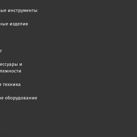
ные инструменты
ные изделия
г
ессуары и
лежности
я техника
ое оборудование