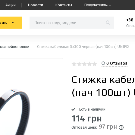
Акции
Новости
Контакты
Покупателям
+38 
ров
Связ
жки нейлоновые
Стяжка кабельная 5х300 черная (пач 100шт) UNIFIX
0 Отзывов
Стяжка кабе
(пач 100шт) 
Есть в наличии
114 грн
97 грн
Оптовая цена: