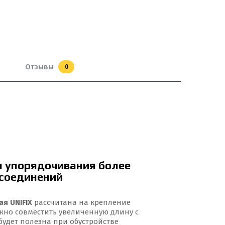
Отзывы
0
я упорядочивания более
 соединений
я UNIFIX
рассчитана на крепление
ужно совместить увеличенную длину с
будет полезна при обустройстве