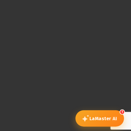
1
LaMaster
AI