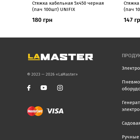
черная
Стяжка кабельная 5х450 ​​черная
Стяжка
(пач 100шт) UNIFIX
(пач 1
180 грн
147 г
ПРОДУ
Электр
© 2023 — 2026 «LaMaster»
Пневмо
оборуд
Генера
электр
Садовая
Ручные