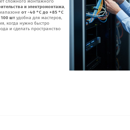
ует сложного монтажного
оительства и электромонтажа
,
диапазоне
от -40 °С до +85 °С
а
100 шт
удобна для мастеров,
я, когда нужно быстро
ода и сделать пространство