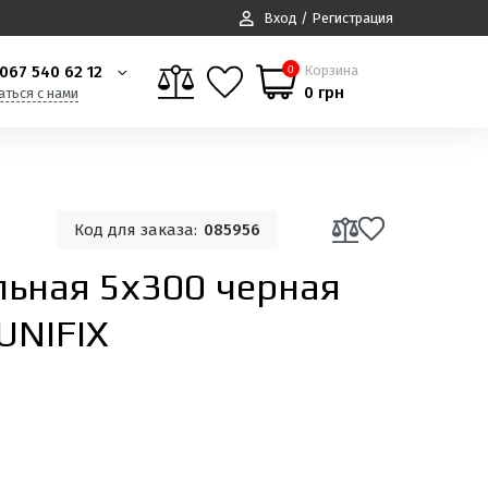
Вход / Регистрация
067 540 62 12
Корзина
0
0 грн
аться с нами
Код для заказа:
085956
льная 5х300 черная
UNIFIX