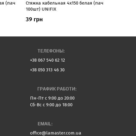
ая (пач
Стяжка кабельная 4х150 белая (пач
Стяжка ка
100шт) UNIFIX
100шт) A
39 грн
81 грн
ТЕЛЕФОНЫ:
+38 067 540 62 12
+38 050 313 46 30
ГРАФИК РАБОТИ:
Пн-Пт с 9:00 до 20:00
Сб-Вс с 9:00 до 18:00
EMAIL:
office@lamaster.com.ua