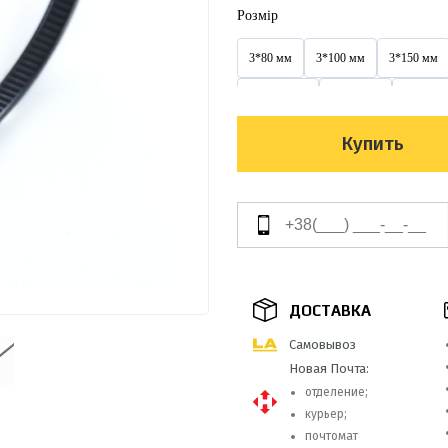
Розмір
3*80 мм
3*100 мм
3*150 мм
3,6*300 мм
3х100 мм
3х150 м
4*300 мм
4*350 мм
4*370 мм
Купить
4х200 мм
4х250 мм
4х300 мм
5*350 мм
5*400 мм
5*450 мм
5х350 мм
5х400 мм
5х450 мм
8*400 мм
8*450 мм
8*500 мм
ДОСТАВКА
9*650 мм
9*760 мм
9*900 мм
Самовывоз
Новая Почта:
отделение;
курьер;
почтомат