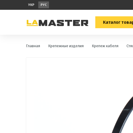
УКР
РУС
Каталог това
Главная
Крепежные изделия
Крепеж кабеля
Стя