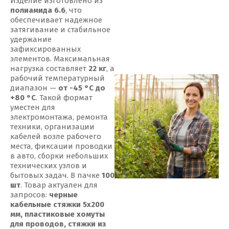
Изделие изготовлено из
полиамида 6.6
, что
обеспечивает надежное
затягивание и стабильное
удержание
зафиксированных
элементов. Максимальная
нагрузка составляет
22 кг
, а
рабочий температурный
диапазон —
от -45 °С до
+80 °С
. Такой формат
уместен для
электромонтажа, ремонта
техники, организации
кабелей возле рабочего
места, фиксации проводки
в авто, сборки небольших
технических узлов и
бытовых задач. В пачке
100
шт
. Товар актуален для
запросов:
черные
кабельные стяжки 5x200
мм, пластиковые хомуты
для проводов, стяжки из