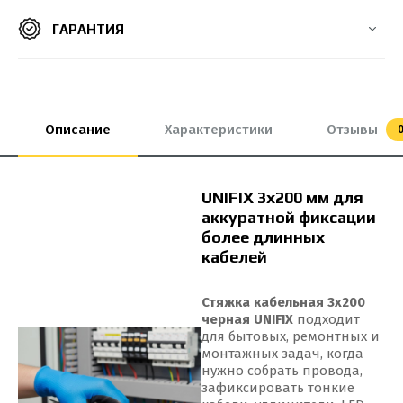
ГАРАНТИЯ
8*550 мм
8х300 мм
8х400 мм
8х500 мм
9*650 мм
9*760 мм
9*900 мм
9*1000 мм
Описание
Характеристики
Отзывы
UNIFIX 3x200 мм для
аккуратной фиксации
более длинных
кабелей
Стяжка кабельная 3x200
черная UNIFIX
подходит
для бытовых, ремонтных и
монтажных задач, когда
нужно собрать провода,
зафиксировать тонкие