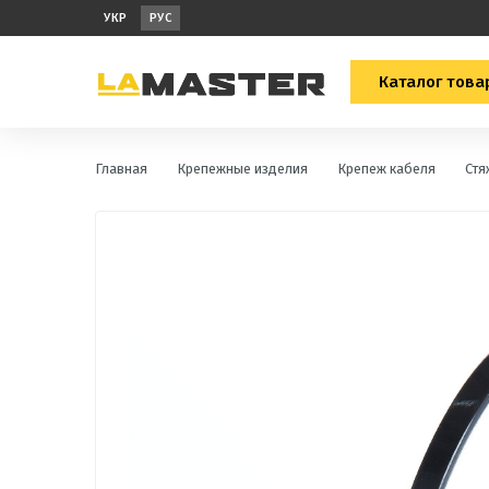
УКР
РУС
Каталог това
Главная
Крепежные изделия
Крепеж кабеля
Стя