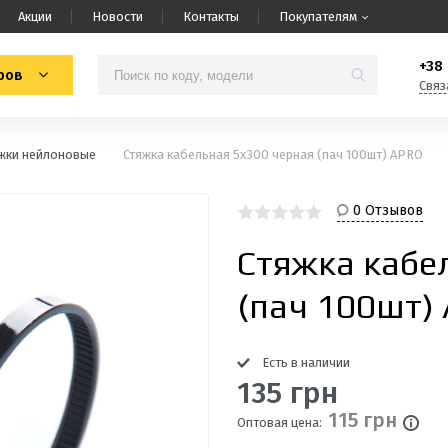
Акции
Новости
Контакты
Покупателям
+38 
ров
Связ
жки нейлоновые
Стяжка кабельная 5x300 черная (пач 100шт) APRO
0 Отзывов
Стяжка кабе
(пач 100шт)
Есть в наличии
135 грн
115 грн
Оптовая цена: