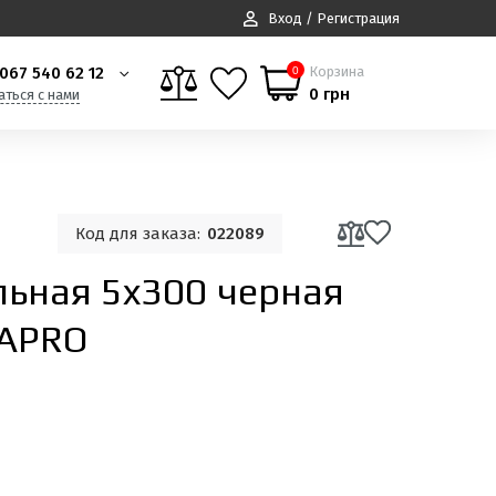
Вход / Регистрация
067 540 62 12
Корзина
0
0 грн
аться с нами
Код для заказа:
022089
льная 5x300 черная
 APRO