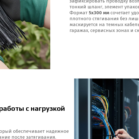
зафиксировать проводку возл
тонкий шланг, элемент упако
Формат
5x300 мм
сочетает уд
плотного стягивания без лиш
маскируется на темных кабель
гаражах, сервисных зонах и с
работы с нагрузкой
торый обеспечивает надежное
ание после затягивания.