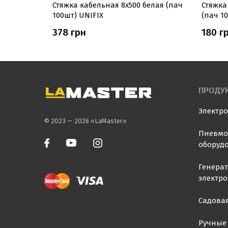
черная
Стяжка кабельная 8х500 белая (пач
Стяжка 
100шт) UNIFIX
(пач 1
378 грн
180 г
ПРОДУ
Электр
© 2023 — 2026 «LaMaster»
Пневмо
оборуд
Генера
электр
Садовая
Ручные