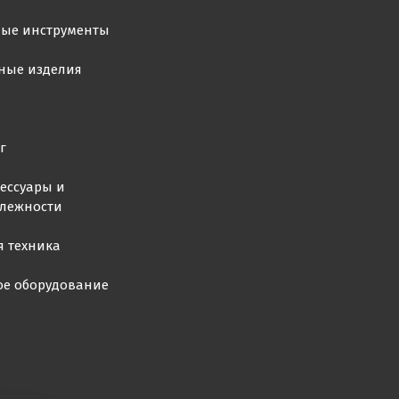
ные инструменты
ные изделия
г
ессуары и
лежности
я техника
ое оборудование