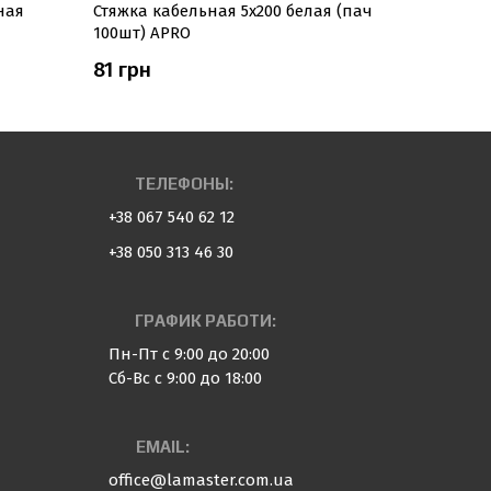
ная
Стяжка кабельная 5x200 белая (пач
Стяжка ка
100шт) APRO
100шт) A
81 грн
135 грн
ТЕЛЕФОНЫ:
+38 067 540 62 12
+38 050 313 46 30
ГРАФИК РАБОТИ:
Пн-Пт с 9:00 до 20:00
Сб-Вс с 9:00 до 18:00
EMAIL:
office@lamaster.com.ua