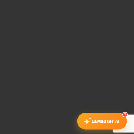
1
LaMaster
AI