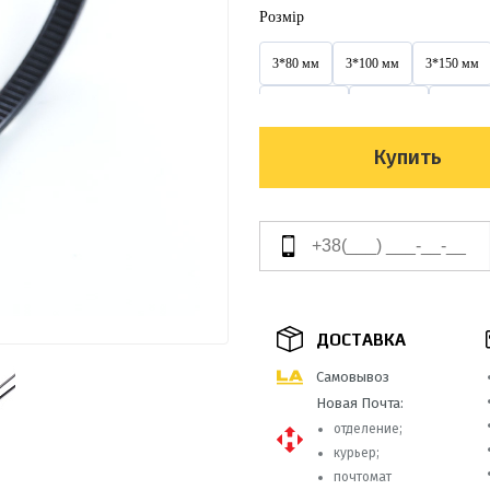
Розмір
3*80 мм
3*100 мм
3*150 мм
3,6*300 мм
3х100 мм
3х150 м
4*300 мм
4*350 мм
4*370 мм
Купить
4х200 мм
4х250 мм
4х300 мм
5*350 мм
5*400 мм
5*450 мм
5х350 мм
5х400 мм
5х450 мм
8*400 мм
8*450 мм
8*500 мм
ДОСТАВКА
9*650 мм
9*760 мм
9*900 мм
Самовывоз
Новая Почта:
отделение;
курьер;
почтомат